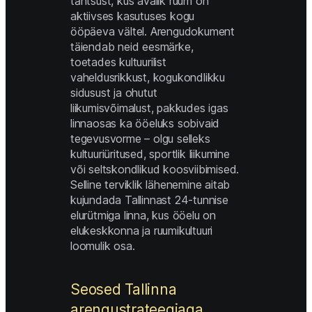
tähtsust, kus avalik ruum on 
aktiivses kasutuses kogu 
ööpäeva vältel. Arengudokument 
täiendab neid eesmärke, 
toetades kultuurilist 
vaheldusrikkust, kogukondlikku 
sidusust ja ohutut 
liikumisvõimalust, pakkudes igas 
linnaosas ka ööeluks sobivaid 
tegevusvorme – olgu selleks 
kultuuriüritused, sportlik liikumine 
või seltskondlikud koosviibimised. 
Selline terviklik lähenemine aitab 
kujundada Tallinnast 24-tunnise 
elurütmiga linna, kus ööelu on 
elukeskkonna ja ruumikultuuri 
loomulik osa. 
Seosed Tallinna 
arengustrateegiaga 