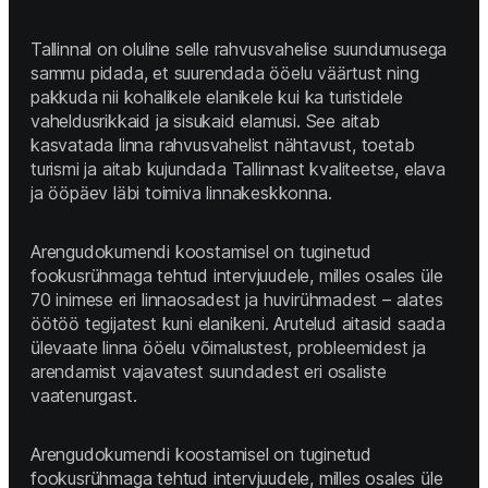
Tallinnal on oluline selle rahvusvahelise suundumusega 
sammu pidada, et suurendada ööelu väärtust ning 
pakkuda nii kohalikele elanikele kui ka turistidele 
vaheldusrikkaid ja sisukaid elamusi. See aitab 
kasvatada linna rahvusvahelist nähtavust, toetab 
turismi ja aitab kujundada Tallinnast kvaliteetse, elava 
ja ööpäev läbi toimiva linnakeskkonna. 
Arengudokumendi koostamisel on tuginetud 
fookusrühmaga tehtud intervjuudele, milles osales üle 
70 inimese eri linnaosadest ja huvirühmadest – alates 
öötöö tegijatest kuni elanikeni. Arutelud aitasid saada 
ülevaate linna ööelu võimalustest, probleemidest ja 
arendamist vajavatest suundadest eri osaliste 
vaatenurgast. 
Arengudokumendi koostamisel on tuginetud 
fookusrühmaga tehtud intervjuudele, milles osales üle 