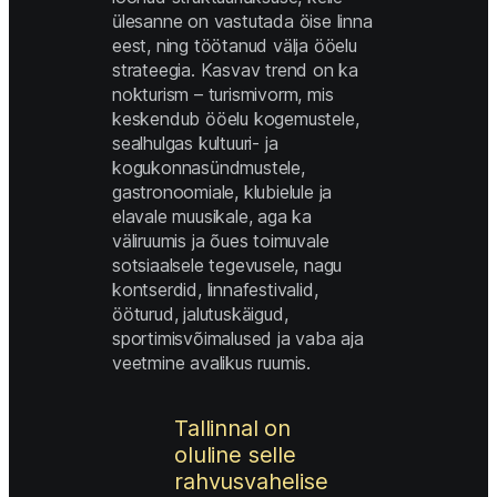
ülesanne on vastutada öise linna 
eest, ning töötanud välja ööelu 
strateegia. Kasvav trend on ka 
nokturism – turismivorm, mis 
keskendub ööelu kogemustele, 
sealhulgas kultuuri- ja 
kogukonnasündmustele, 
gastronoomiale, klubielule ja 
elavale muusikale, aga ka 
väliruumis ja õues toimuvale 
sotsiaalsele tegevusele, nagu 
kontserdid, linnafestivalid, 
ööturud, jalutuskäigud, 
sportimisvõimalused ja vaba aja 
veetmine avalikus ruumis. 
Tallinnal on 
oluline selle 
rahvusvahelise 