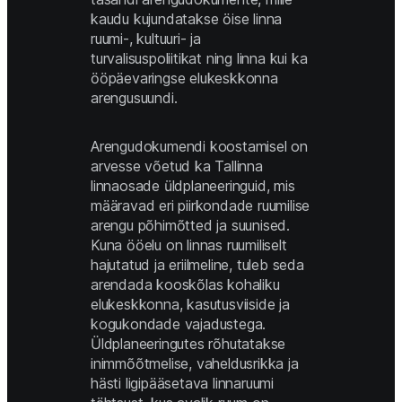
kaudu kujundatakse öise linna 
ruumi-, kultuuri- ja 
turvalisuspoliitikat ning linna kui ka 
ööpäevaringse elukeskkonna 
arengusuundi. 
Arengudokumendi koostamisel on 
arvesse võetud ka Tallinna 
linnaosade üldplaneeringuid, mis 
määravad eri piirkondade ruumilise 
arengu põhimõtted ja suunised. 
Kuna ööelu on linnas ruumiliselt 
hajutatud ja eriilmeline, tuleb seda 
arendada kooskõlas kohaliku 
elukeskkonna, kasutusviiside ja 
kogukondade vajadustega. 
Üldplaneeringutes rõhutatakse 
inimmõõtmelise, vaheldusrikka ja 
hästi ligipääsetava linnaruumi 