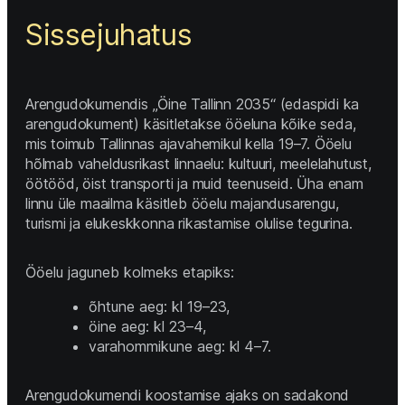
Sissejuhatus 
Arengudokumendis „Öine Tallinn 2035“ (edaspidi ka 
arengudokument) käsitletakse ööeluna kõike seda, 
mis toimub Tallinnas ajavahemikul kella 19–7. Ööelu 
hõlmab vaheldusrikast linnaelu: kultuuri, meelelahutust, 
öötööd, öist transporti ja muid teenuseid. Üha enam 
linnu üle maailma käsitleb ööelu majandusarengu, 
turismi ja elukeskkonna rikastamise olulise tegurina. 
Ööelu jaguneb kolmeks etapiks: 
õhtune aeg: kl 19–23, 
öine aeg: kl 23–4, 
varahommikune aeg: kl 4–7. 
Arengudokumendi koostamise ajaks on sadakond 