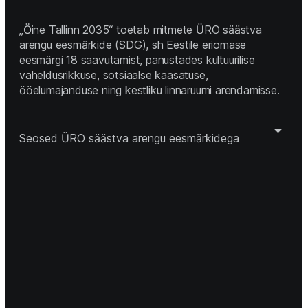
„Öine Tallinn 2035“ toetab mitmete ÜRO säästva 
arengu eesmärkide (SDG), sh Eestile eriomase 
eesmärgi 18 saavutamist, panustades kultuurilise 
vaheldusrikkuse, sotsiaalse kaasatuse, 
ööelumajanduse ning kestliku linnaruumi arendamisse. 
Seosed ÜRO säästva arengu eesmärkidega 