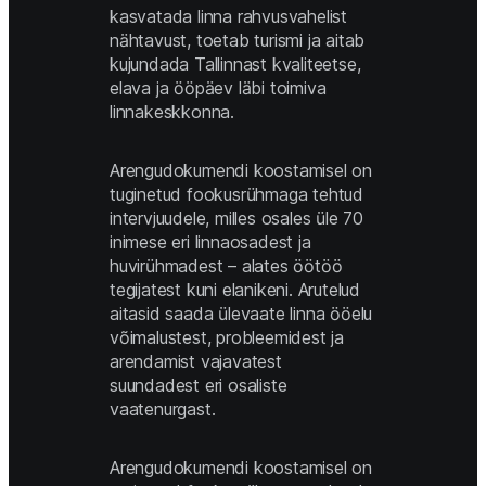
kasvatada linna rahvusvahelist 
nähtavust, toetab turismi ja aitab 
kujundada Tallinnast kvaliteetse, 
elava ja ööpäev läbi toimiva 
linnakeskkonna. 
Arengudokumendi koostamisel on 
tuginetud fookusrühmaga tehtud 
intervjuudele, milles osales üle 70 
inimese eri linnaosadest ja 
huvirühmadest – alates öötöö 
tegijatest kuni elanikeni. Arutelud 
aitasid saada ülevaate linna ööelu 
võimalustest, probleemidest ja 
arendamist vajavatest 
suundadest eri osaliste 
vaatenurgast. 
Arengudokumendi koostamisel on 