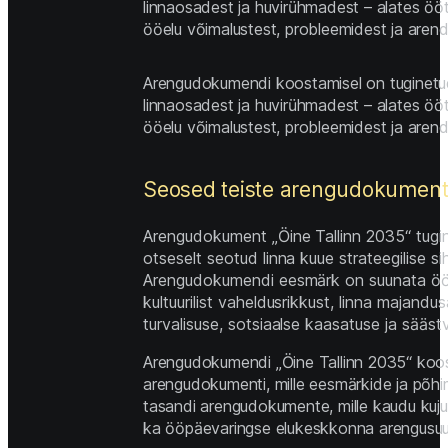
linnaosadest ja huvirühmadest – alates öötö
ööelu võimalustest, probleemidest ja arend
Arengudokumendi koostamisel on tuginetud f
linnaosadest ja huvirühmadest – alates öötö
ööelu võimalustest, probleemidest ja arend
Seosed teiste arengudokument
Arengudokument „Öine Tallinn 2035“ tugine
otseselt seotud linna kuue strateegilise 
Arengudokumendi eesmärk on suunata ööelu 
kultuurilist vaheldusrikkust, linna majandu
turvalisuse, sotsiaalse kaasatuse ja sääst
Arengudokumendi „Öine Tallinn 2035“ koostam
arengudokumenti, mille eesmärkide ja põhim
tasandi arengudokumente, mille kaudu kujundat
ka ööpäevaringse elukeskkonna arengusuu