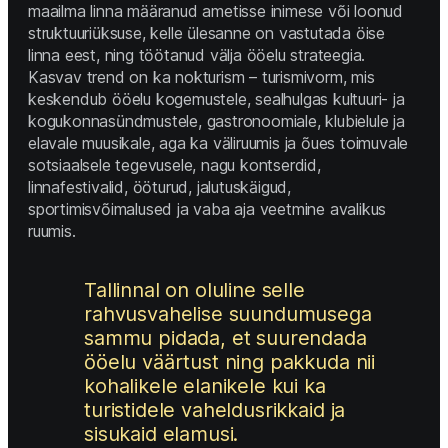
maailma linna määranud ametisse inimese või loonud 
struktuuriüksuse, kelle ülesanne on vastutada öise 
linna eest, ning töötanud välja ööelu strateegia. 
Kasvav trend on ka nokturism – turismivorm, mis 
keskendub ööelu kogemustele, sealhulgas kultuuri- ja 
kogukonnasündmustele, gastronoomiale, klubielule ja 
elavale muusikale, aga ka väliruumis ja õues toimuvale 
sotsiaalsele tegevusele, nagu kontserdid, 
linnafestivalid, ööturud, jalutuskäigud, 
sportimisvõimalused ja vaba aja veetmine avalikus 
ruumis. 
Tallinnal on oluline selle 
rahvusvahelise suundumusega 
sammu pidada, et suurendada 
ööelu väärtust ning pakkuda nii 
kohalikele elanikele kui ka 
turistidele vaheldusrikkaid ja 
sisukaid elamusi. 