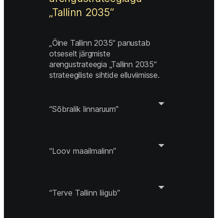
„Tallinn 2035“ 
„Öine Tallinn 2035“ panustab 
otseselt järgmiste 
arengustrateegia „Tallinn 2035“ 
strateegiliste sihtide elluviimisse. 
“Sõbralik linnaruum”
“Loov maailmalinn”
“Terve Tallinn liigub”