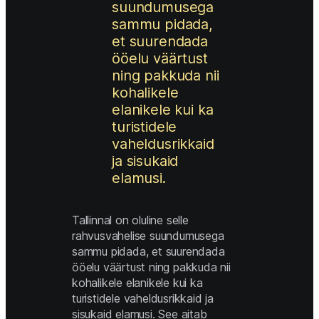
suundumusega 
sammu pidada, 
et suurendada 
ööelu väärtust 
ning pakkuda nii 
kohalikele 
elanikele kui ka 
turistidele 
vaheldusrikkaid 
ja sisukaid 
elamusi. 
Tallinnal on oluline selle 
rahvusvahelise suundumusega 
sammu pidada, et suurendada 
ööelu väärtust ning pakkuda nii 
kohalikele elanikele kui ka 
turistidele vaheldusrikkaid ja 
sisukaid elamusi. See aitab 