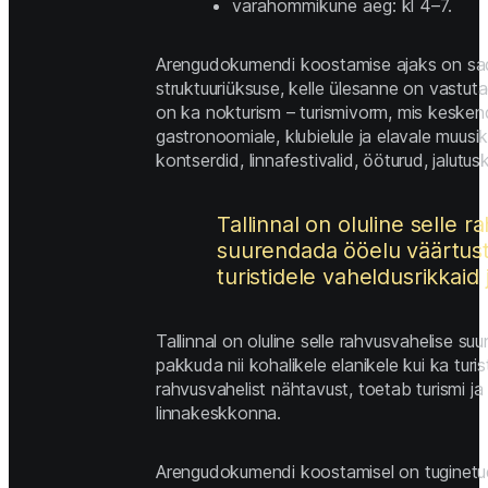
varahommikune aeg: kl 4–7. 
Arengudokumendi koostamise ajaks on sad
struktuuriüksuse, kelle ülesanne on vastuta
on ka nokturism – turismivorm, mis kesken
gastronoomiale, klubielule ja elavale muusik
kontserdid, linnafestivalid, ööturud, jalutu
Tallinnal on oluline selle
suurendada ööelu väärtust 
turistidele vaheldusrikkaid 
Tallinnal on oluline selle rahvusvahelise 
pakkuda nii kohalikele elanikele kui ka turi
rahvusvahelist nähtavust, toetab turismi ja 
linnakeskkonna. 
Arengudokumendi koostamisel on tuginetud f