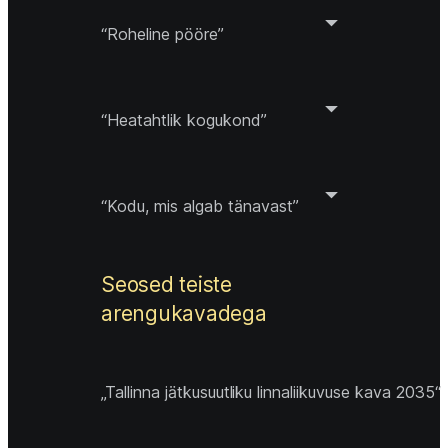
“Roheline pööre”
“Heatahtlik kogukond”
“Kodu, mis algab tänavast”
Seosed teiste 
arengukavadega
„Tallinna jätkusuutliku linnaliikuvuse kava 2035“