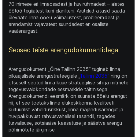
70 inimese eri linnaosadest ja huvirühmadest – alates 
öötöö tegijatest kuni elanikeni. Arutelud aitasid saada 
ülevaate linna ööelu võimalustest, probleemidest ja 
arendamist vajavatest suundadest eri osaliste 
vaatenurgast. 
Seosed teiste arengudokumentidega 
Arengudokument „Öine Tallinn 2035“ tugineb linna 
pikaajalisele arengustrateegiale 
„
Tallinn 2035“
 ning on 
otseselt seotud linna kuue strateegilise sihi ja mitmete 
tegevusvaldkondade eesmärkide täitmisega. 
Arengudokumendi eesmärk on suunata ööelu arengut 
nii, et see toetaks linna elukeskkonna kvaliteeti, 
kultuurilist vaheldusrikkust, linna majandusarengut ja 
huvipakkuvust rahvusvahelisel tasandil, tagades 
turvalisuse, sotsiaalse kaasatuse ja säästva arengu 
põhimõtete järgimise. 