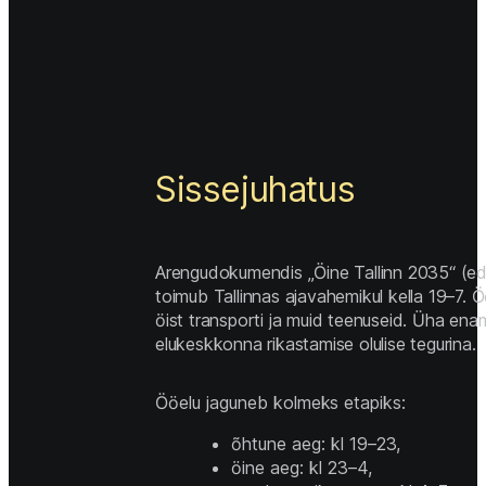
Sissejuhatus 
Arengudokumendis „Öine Tallinn 2035“ (ed
toimub Tallinnas ajavahemikul kella 19–7. Ö
öist transporti ja muid teenuseid. Üha enam
elukeskkonna rikastamise olulise tegurina. 
Ööelu jaguneb kolmeks etapiks: 
õhtune aeg: kl 19–23, 
öine aeg: kl 23–4, 