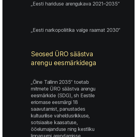
„Eesti hariduse arengukava 2021–2035“
„Eesti narkopoliitika valge raamat 2030“
Seosed ÜRO säästva 
arengu eesmärkidega 
„Öine Tallinn 2035“ toetab 
mitmete ÜRO säästva arengu 
eesmärkide (SDG), sh Eestile 
eriomase eesmärgi 18 
saavutamist, panustades 
kultuurilise vaheldusrikkuse, 
sotsiaalse kaasatuse, 
ööelumajanduse ning kestliku 
linnaruumi arendamisse. 