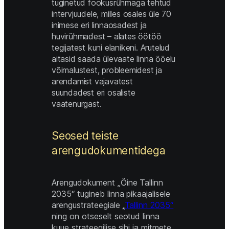
tuginetud fookusrühmaga tehtud 
intervjuudele, milles osales üle 70 
inimese eri linnaosadest ja 
huvirühmadest – alates öötöö 
tegijatest kuni elanikeni. Arutelud 
aitasid saada ülevaate linna ööelu 
võimalustest, probleemidest ja 
arendamist vajavatest 
suundadest eri osaliste 
vaatenurgast. 
Seosed teiste 
arengudokumentidega 
Arengudokument „Öine Tallinn 
2035“ tugineb linna pikaajalisele 
arengustrateegiale 
„
Tallinn 2035“
ning on otseselt seotud linna 
kuue strateegilise sihi ja mitmete 