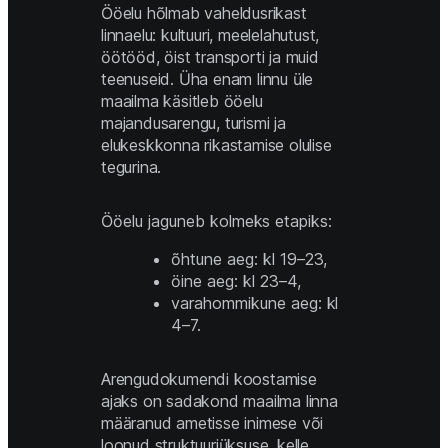
Ööelu hõlmab vaheldusrikast 
linnaelu: kultuuri, meelelahutust, 
öötööd, öist transporti ja muid 
teenuseid. Üha enam linnu üle 
maailma käsitleb ööelu 
majandusarengu, turismi ja 
elukeskkonna rikastamise olulise 
tegurina. 
Ööelu jaguneb kolmeks etapiks: 
õhtune aeg: kl 19–23, 
öine aeg: kl 23–4, 
varahommikune aeg: kl 
4–7. 
Arengudokumendi koostamise 
ajaks on sadakond maailma linna 
määranud ametisse inimese või 
loonud struktuuriüksuse, kelle 