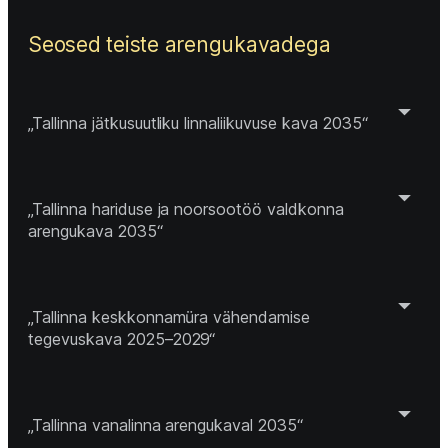
Seosed teiste arengukavadega
„Tallinna jätkusuutliku linnaliikuvuse kava 2035“
„Tallinna hariduse ja noorsootöö valdkonna 
arengukava 2035“
„Tallinna keskkonnamüra vähendamise 
tegevuskava 2025–2029“
„Tallinna vanalinna arengukaval 2035“