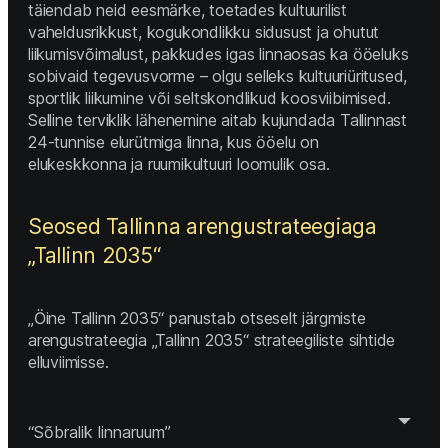
täiendab neid eesmärke, toetades kultuurilist 
vaheldusrikkust, kogukondlikku sidusust ja ohutut 
liikumisvõimalust, pakkudes igas linnaosas ka ööeluks 
sobivaid tegevusvorme – olgu selleks kultuuriüritused, 
sportlik liikumine või seltskondlikud koosviibimised. 
Selline terviklik lähenemine aitab kujundada Tallinnast 
24-tunnise elurütmiga linna, kus ööelu on 
elukeskkonna ja ruumikultuuri loomulik osa. 
Seosed Tallinna arengustrateegiaga 
„Tallinn 2035“ 
„Öine Tallinn 2035“ panustab otseselt järgmiste 
arengustrateegia „Tallinn 2035“ strateegiliste sihtide 
elluviimisse. 
“Sõbralik linnaruum”