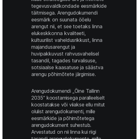
tegevusvaldkondade eesmärkide 
täitmisega. Arengudokumendi 
eesmärk on suunata ööelu 
arengut nii, et see toetaks linna 
elukeskkonna kvaliteeti, 
kultuurilist vaheldusrikkust, linna 
majandusarengut ja 
huvipakkuvust rahvusvahelisel 
tasandil, tagades turvalisuse, 
sotsiaalse kaasatuse ja säästva 
arengu põhimõtete järgimise. 
Arengudokumendi „Öine Tallinn 
2035“ koostamisega paralleelselt 
koostatakse või viiakse ellu mitut 
olulist arengudokumenti, mille 
eesmärkide ja põhimõtetega 
arengudokument suhestub. 
Arvestatud on nii linna kui riigi 
tasandi arengudokumente, mille 